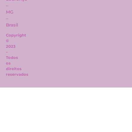
–
MG
–
Brasil
Copyright
©
2023
–
Todos
os
direitos
reservados