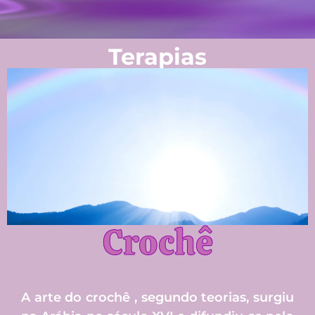
Terapias
Crochê
A arte do crochê , segundo teorias, surgiu