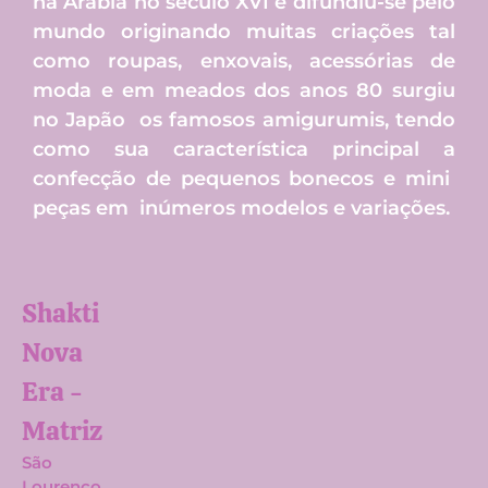
na Arábia no século XVI e difundiu-se pelo
mundo originando muitas criações tal
como roupas, enxovais, acessórias de
moda e em meados dos anos 80 surgiu
no Japão os famosos amigurumis, tendo
como sua característica principal a
confecção de pequenos bonecos e mini
peças em inúmeros modelos e variações.
Shakti
Nova
Era -
Matriz​
São
Lourenço,