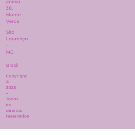
anexo
38,
Monte
Verde
São
Lourenço
–
MG
–
Brasil
Copyright
©
2023
–
Todos
os
direitos
reservados