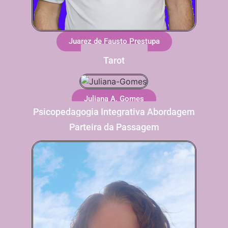
Juarez de Fausto Prestupa
Astrologia
Tarot
Juliana A. Gomes
Psicopedagogia Integrativa Abordagem
Transpessoal
Parteira da Passagem