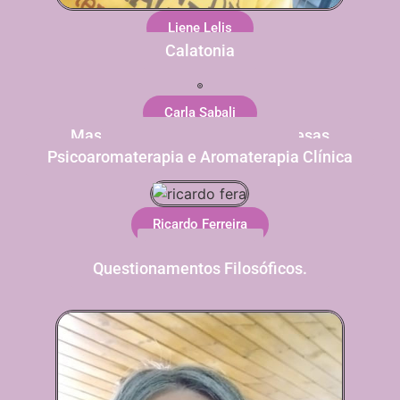
Liene Lelis
Calatonia
Carla Sabali
Massagem com as Pindas Chinesas
Thai Yoga Massagem
Psicoaromaterapia e Aromaterapia Clínica
Ricardo Ferreira
Psicanálise
Coaching
Questionamentos Filosóficos.