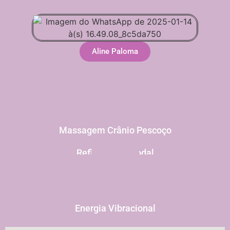
Aline Paloma
Limpeza de Pele
Nutrição Corporal
Spa para os Pés
Acupuntura
Moxaterapia
Ventosaterapia
Massagem Relaxante
Drenagem Linfática Facial
Drenagem Linfática Manual
Massagem Crânio Pescoço
Shiatsu
Reflexologia Podal
Tuiná
Quick Massage
Musicoterapia
Cromoterapia
Cone Chinês
Pedras Quentes
Pranayama
Aromaterapia
Energia Vibracional