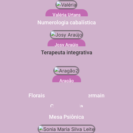
Valéria Urtans
Numerologia cabalística
Josy Araújo
Terapeuta integrativa
Aragão
Barras de Access
Radiestesia
Florais de Bach e Saint Germain
Homeopatia
Fitoterapia
Cromoterapia
Reiki
Geobiologia
Mesa Psiônica