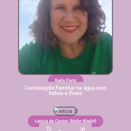
Karla Perin
Constelação Familiar na água com
folhas e flores
Letícia de Castro (Nefer Khalid)
Tarot Mitológico