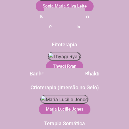
Sonia Maria Silva Leite
Acupuntura
Massagens (Shiatsu)
Moxabustão
Ventosaterapia
Cromoterapia
Reiki
Dietologia
Compressas
Florais
Fitoterapia
Thyagi Ryan
Banho de som -Moksha Bhakti
RespiraSom
Academia Viva
Hipnoterapia clínica
Crioterapia (Imersão no Gelo)
Maria Lucille Jones
Reiki
Cura Bio-Sonora
Terapia Somática