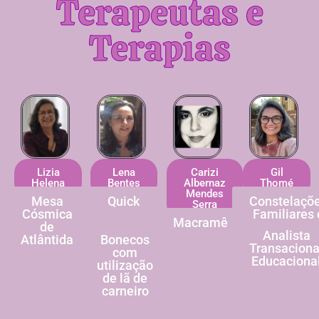
Terapeutas e
Terapias
Lena
Carizi
Gil
Lizia
Bentes
Albernaz
Thomé
Helena
Mendes
Quick
Constelaçõ
Mesa
Serra
massage
Familiares 
Cósmica
Cromoterapia
Macramê
Empresaria
de
Kokedama
Analista
Bonecos
Atlântida
Transaciona
com
Educaciona
utilização
de lã de
carneiro