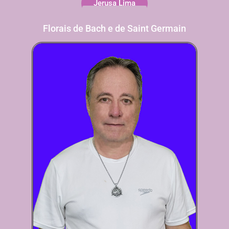
Jerusa Lima
Orgonites
Reiki Usui Karuna Ki
Florais de Bach e de Saint Germain