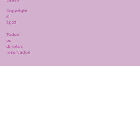
Copyright
©
2023
–
Todos
os
direitos
reservados