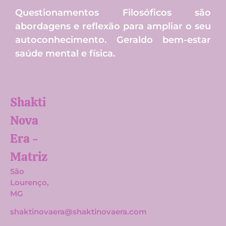
Questionamentos Filosóficos são
abordagens e reflexão para ampliar o seu
autoconhecimento. Geraldo bem-estar
saúde mental e física.
Shakti
Nova
Era -
Matriz​
São
Lourenço,
MG
shaktinovaera@shaktinovaera.com